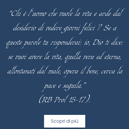
“Chi è l’uomo che vuole la vita e arde dal
desiderio di vedere giorni felici ? Se a
queste parole tu risponderai: io, Dio ti dice:
se vuoi avere la vita, quella vera ed eterna,
allontanati dal male, opera il bene, cerca la
pace e seguila.”
(RB Prol 15-17).
Scopri di più