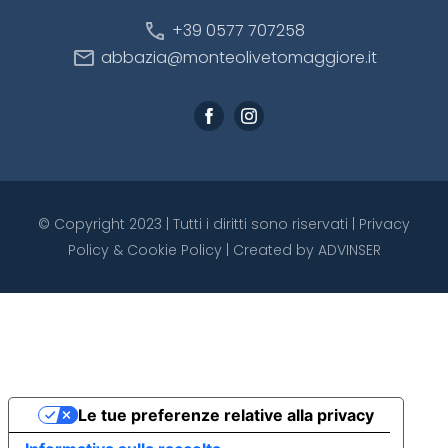
call
+39 0577 707258
mail
abbazia@monteolivetomaggiore.it
© Copyright 2023 | Tutti i diritti sono riservati |
Privacy
Policy
&
Cookie Policy
| Created by
ADVINSER
Le tue preferenze relative alla privacy