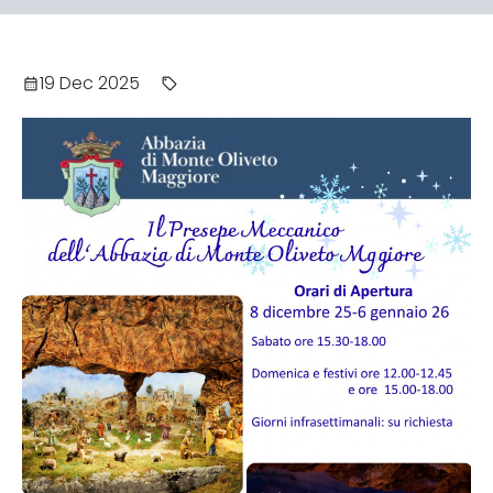
19 Dec 2025
calendar_month
sell