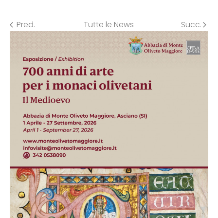
Pred.
Tutte le News
Succ.
arrow_back_ios
arrow_forward_ios