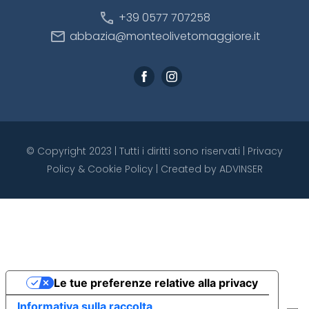
call
+39 0577 707258
mail
abbazia@monteolivetomaggiore.it
© Copyright 2023 | Tutti i diritti sono riservati |
Privacy
Policy
&
Cookie Policy
| Created by
ADVINSER
Le tue preferenze relative alla privacy
Informativa sulla raccolta